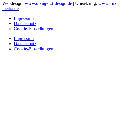
Webdesign:
www.orangerot-design.de
| Umsetzung:
www.mr2-
media.de
Impressum
Datenschutz
Cookie-Einstellungen
Impressum
Datenschutz
Cookie-Einstellungen
Startseite
Alltagsbegleitung
Kulturbegleitung
Über uns
Startseite
Alltagsbegleitung
Kulturbegleitung
Über uns